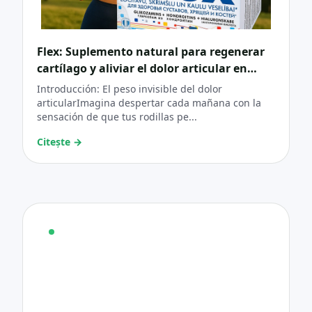
Flex: Suplemento natural para regenerar
cartílago y aliviar el dolor articular en
artritis y artrosis
Introducción: El peso invisible del dolor
articularImagina despertar cada mañana con la
sensación de que tus rodillas pe...
Citește
→
INFORMAȚII
Vrei mai multe informații?
Dacă vrei mai multe informații despre
produsele noastre, alege-l pe cel de interes