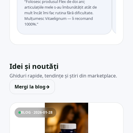
“Folosesc produsul Flex de doi ani;
“Nu mi-
articulațiile mele s-au îmbunătățit atât de
masculin
mult încât îmi fac rutina fără dificultate.
mă va î
Mulțumesc Vitaelignum — îi recomand
pentru 
1000%.”
Idei și noutăți
Ghiduri rapide, tendințe și știri din marketplace.
Mergi la blog
→
BLOG · 2026-01-28