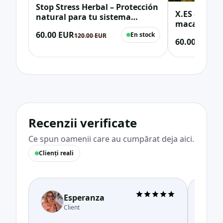
Stop Stress Herbal – Protección
X.ES – Comp
natural para tu sistema
maca, tribu
nervioso
zinc (vitali
60.00 EUR
En stock
120.00 EUR
60.00 EUR
masculino)
12
Recenzii verificate
Ce spun oamenii care au cumpărat deja aici.
Clienți reali
Esperanza
Client