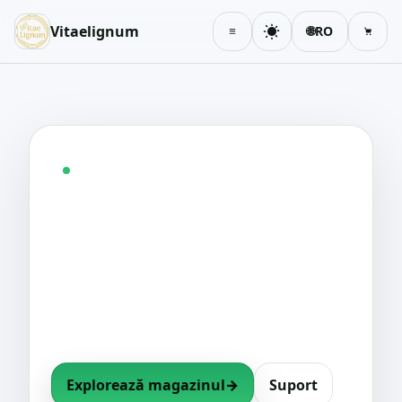
Vitaelignum
🌐
RO
Schimbă tema
Coș
Cumpărături sigure · Vânzători verificați · Suport
real
Cumpărătura ta,
garantată.
Plăți protejate, produse verificate și ajutor
uman când ai nevoie.
Explorează magazinul
→
Suport