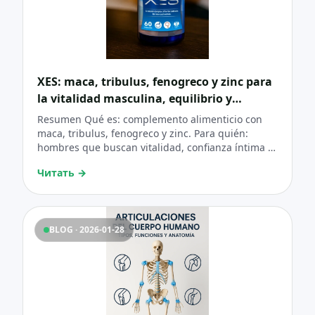
XES: maca, tribulus, fenogreco y zinc para
la vitalidad masculina, equilibrio y
confianza
Resumen Qué es: complemento alimenticio con
maca, tribulus, fenogreco y zinc. Para quién:
hombres que buscan vitalidad, confianza íntima y
una rutina simple. Pauta diaria: 1 cápsula por la
Читать
→
mañana + 1 cápsula por la tarde/noche (o 2
cápsulas 30’ antes en uso puntual). Claves de
éxito: constancia 90 días + hábitos (sueño, agua,
comida real, movimiento). Aviso importante: X.ES®
BLOG · 2026-01-28
no previene, diagnostica ni trata enfermedades
(incluida la próstata). Ante síntomas urinarios,
consulta médica.