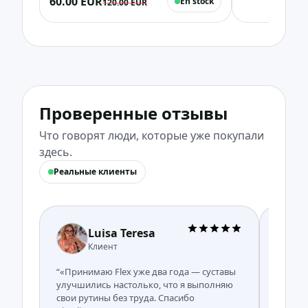
60.00 EUR
En stock
masculino)
120.00 EUR
vitamina C
Проверенные отзывы
Что говорят люди, которые уже покупали
здесь.
Реальные клиенты
Luisa Teresa
Клиент
“«Принимаю Flex уже два года — суставы
“«Улуч
улучшились настолько, что я выполняю
здоров
свои рутины без труда. Спасибо
Сегодн