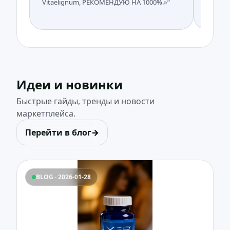
Vitaelignum, РЕКОМЕНДУЮ НА 1000%.»”
всегда.
команд
Идеи и новинки
Быстрые гайды, тренды и новости
маркетплейса.
Перейти в блог
→
BLOG · 2026-01-28