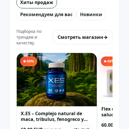
Хиты продаж
Рекомендуем для вас
Новинки
Подборка по
Смотреть магазин
→
трендам и
качеству.
-50%
-50%
Flex es un 
X.ES – Complejo natural de
salud osteo
maca, tribulus, fenogreco y
glucosamina
zinc (vitalidad y bienestar
60.00 EUR
colágeno ti
12