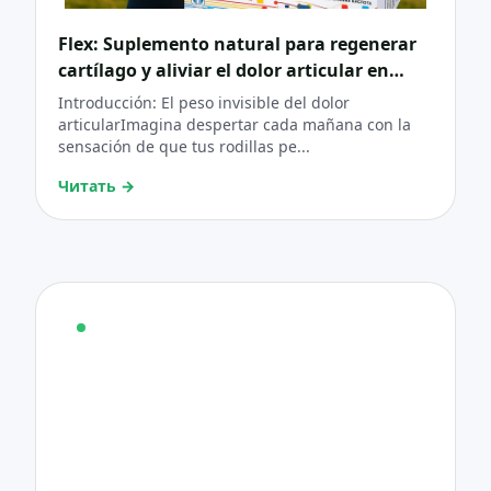
Flex: Suplemento natural para regenerar
cartílago y aliviar el dolor articular en
artritis y artrosis
Introducción: El peso invisible del dolor
articularImagina despertar cada mañana con la
sensación de que tus rodillas pe...
Читать
→
КОНСУЛЬТАЦИЯ
Нужна консультация по
продукту?
Выберите интересующий продукт и оставьте
контакты. Мы бесплатно позвоним, чтобы