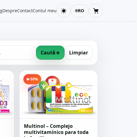
og
Despre
Contact
Contul meu
🌐
RO
Schimbă tema
Coș
Caută
→
Limpiar
-50%
Multinol – Complejo
multivitamínico para toda