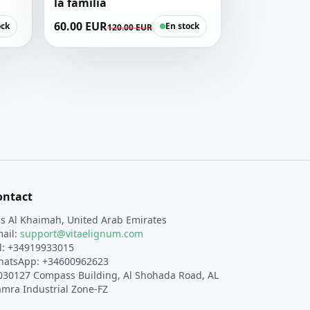
la familia
60.00 EUR
ock
En stock
120.00 EUR
ontact
s Al Khaimah, United Arab Emirates
ail:
support@vitaelignum.com
l: +34919933015
atsApp: +34600962623
030127 Compass Building, Al Shohada Road, AL
mra Industrial Zone-FZ