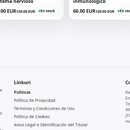
stema nervioso
inmunológico
.00 EUR
60.00 EUR
En stock
En st
120.00 EUR
120.00 EUR
Linkuri
C
de
Politicas
Ra
Em
Política de Privacidad
Te
Términos y Condiciones de Uso
Wh
o
JT
Política de Cookies
Ha
Aviso Legal e Identificación del Titular