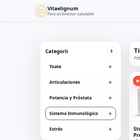
Vitaelignum
Para un binestar saludable
T
Categorii
3
Fi
Toate
→
Articulaciones
→
Potencia y Próstata
→
Sistema Inmunológico
→
St
Estrés
→
Pr