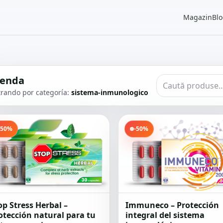
Magazin
Bl
ienda
ltrando por categoría:
sistema-inmunologico
-50%
-50%
op Stress Herbal –
Immuneco – Protección
otección natural para tu
integral del sistema