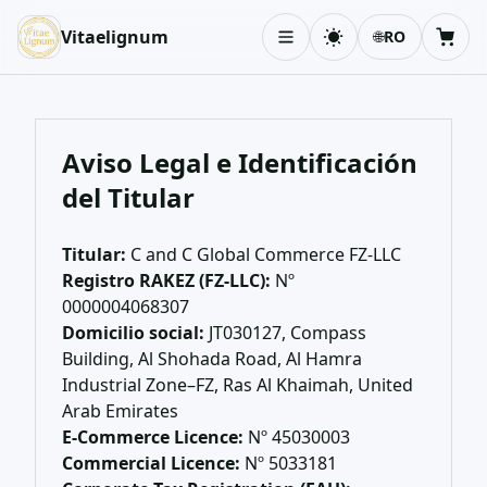
Vitaelignum
🌐
RO
Schimbă tema
Coș
Aviso Legal e Identificación
del Titular
Titular:
C and C Global Commerce FZ-LLC
Registro RAKEZ (FZ-LLC):
Nº
0000004068307
Domicilio social:
JT030127, Compass
Building, Al Shohada Road, Al Hamra
Industrial Zone–FZ, Ras Al Khaimah, United
Arab Emirates
E-Commerce Licence:
Nº 45030003
Commercial Licence:
Nº 5033181