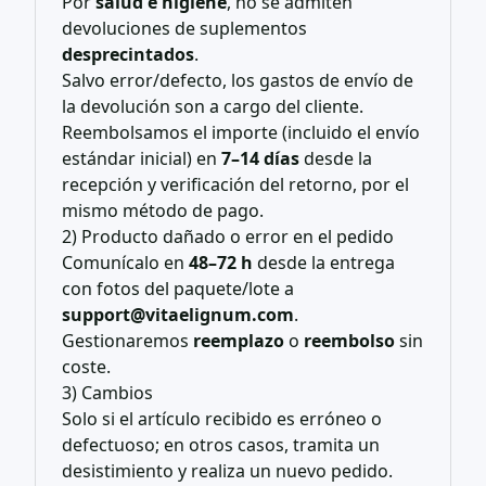
Por
salud e higiene
, no se admiten
devoluciones de suplementos
desprecintados
.
Salvo error/defecto, los gastos de envío de
la devolución son a cargo del cliente.
Reembolsamos el importe (incluido el envío
estándar inicial) en
7–14 días
desde la
recepción y verificación del retorno, por el
mismo método de pago.
2) Producto dañado o error en el pedido
Comunícalo en
48–72 h
desde la entrega
con fotos del paquete/lote a
support@vitaelignum.com
.
Gestionaremos
reemplazo
o
reembolso
sin
coste.
3) Cambios
Solo si el artículo recibido es erróneo o
defectuoso; en otros casos, tramita un
desistimiento y realiza un nuevo pedido.