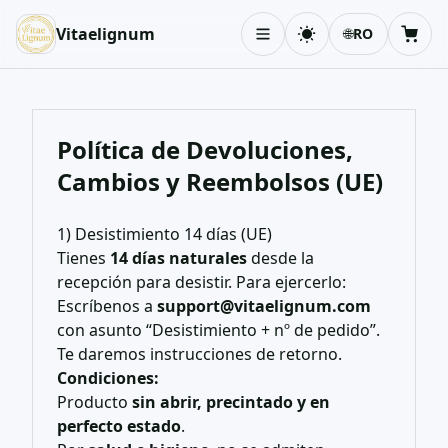
Vitaelignum
🌐
RO
Schimbă tema
Coș
Política de Devoluciones,
Cambios y Reembolsos (UE)
1) Desistimiento 14 días (UE)
Tienes
14 días naturales
desde la
recepción para desistir. Para ejercerlo:
Escríbenos a
support@vitaelignum.com
con asunto “Desistimiento + nº de pedido”.
Te daremos instrucciones de retorno.
Condiciones:
Producto
sin abrir, precintado y en
perfecto estado
.