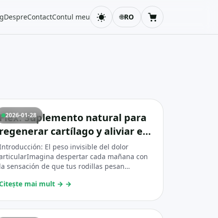
og
Despre
Contact
Contul meu
🌐
RO
Schimbă tema
Coș
Flex: Suplemento natural para
2026-01-28
regenerar cartílago y aliviar el
dolor articular en artritis y
Introducción: El peso invisible del dolor
artrosis
articularImagina despertar cada mañana con
la sensación de que tus rodillas pesan
toneladas, que t...
Citește mai mult →
→