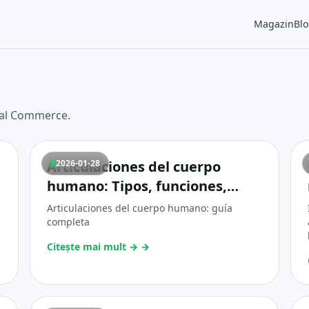
Magazin
Bl
obal Commerce.
Articulaciones del cuerpo
2026-01-28
humano: Tipos, funciones,
anatomía y enfermedades
Articulaciones del cuerpo humano: guía
completa
Citește mai mult →
→