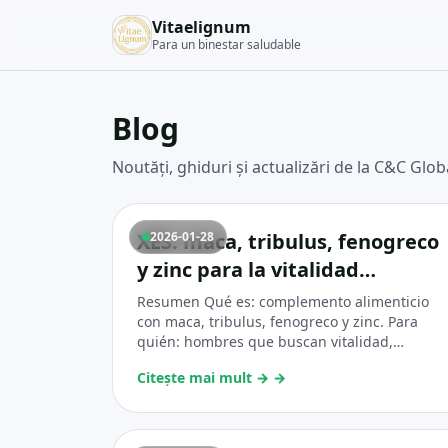
Vitaelignum
Para un binestar saludable
Blog
Noutăți, ghiduri și actualizări de la C&C Gl
XES: maca, tribulus, fenogreco
2026-01-28
y zinc para la vitalidad
masculina, equilibrio y
Resumen Qué es: complemento alimenticio
confianza
con maca, tribulus, fenogreco y zinc. Para
quién: hombres que buscan vitalidad,
confianza íntima y una rutina simple. Pauta
Citește mai mult →
→
diaria: 1 cápsula por la mañana + 1 cápsula
por la tarde/noche (o 2 cápsulas 30’ antes en
uso puntual). Claves de éxito: constancia 90
días + hábitos (sueño, agua, comida real,