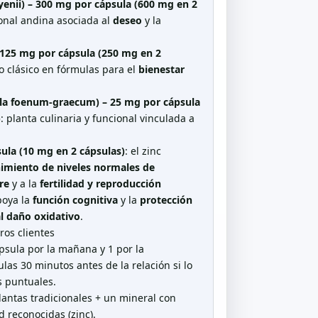
nii) – 300 mg por cápsula (600 mg en 2
cional andina asociada al
deseo
y la
– 125 mg por cápsula (250 mg en 2
jo clásico en fórmulas para el
bienestar
lla foenum-graecum) – 25 mg por cápsula
)
: planta culinaria y funcional vinculada a
sula (10 mg en 2 cápsulas)
: el zinc
imiento de niveles normales de
re
y a la
fertilidad y reproducción
poya la
función cognitiva
y la
protección
al daño oxidativo
.
ros clientes
ápsula por la mañana y 1 por la
las 30 minutos antes de la relación si lo
s puntuales.
plantas tradicionales + un mineral con
 reconocidas (zinc).