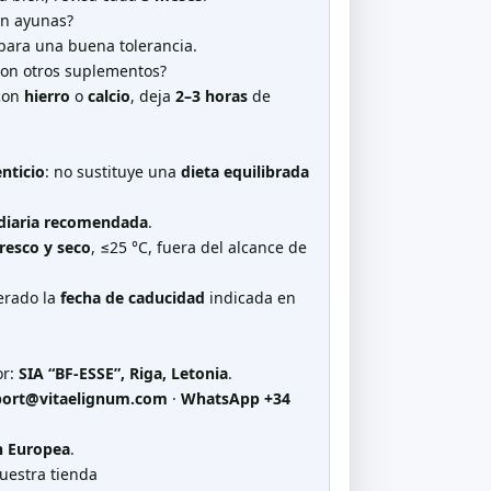
en ayunas?
ara una buena tolerancia.
con otros suplementos?
 con
hierro
o
calcio
, deja
2–3 horas
de
nticio
: no sustituye una
dieta equilibrada
 diaria recomendada
.
fresco y seco
, ≤25 °C, fuera del alcance de
perado la
fecha de caducidad
indicada en
or:
SIA “BF-ESSE”, Riga, Letonia
.
ort@vitaelignum.com
·
WhatsApp +34
n Europea
.
uestra tienda