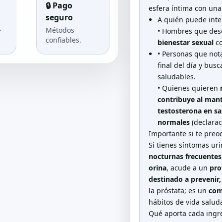
🔒 Pago
esfera íntima con un
seguro
A quién puede inte
.
Métodos
• Hombres que de
confiables.
bienestar sexual
co
• Personas que no
final del día y bus
saludables.
• Quienes quieren
contribuye al man
testosterona en s
normales
(declarac
Importante si te preo
Si tienes síntomas ur
nocturnas frecuentes
orina
, acude a un
pro
destinado a prevenir,
la próstata; es un
com
hábitos de vida salud
Qué aporta cada ingr