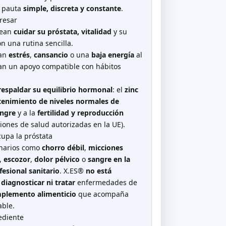
a pauta
simple, discreta y constante
.
resar
sean
cuidar su próstata, vitalidad
y su
n una rutina sencilla.
tan
estrés
,
cansancio
o una
baja energía
al
can un apoyo compatible con hábitos
respaldar su equilibrio hormonal
: el
zinc
tenimiento de niveles normales de
angre
y a la
fertilidad y reproducción
iones de salud autorizadas en la UE).
cupa la próstata
inarios como
chorro débil
,
micciones
,
escozor
,
dolor pélvico
o
sangre en la
fesional sanitario
. X.ES®
no está
 diagnosticar ni tratar
enfermedades de
plemento alimenticio
que acompaña
able.
ediente