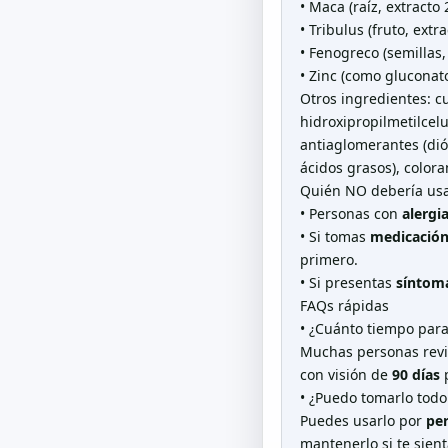
• Maca (raíz, extracto 
• Tribulus (fruto, extr
• Fenogreco (semillas,
• Zinc (como gluconat
Otros ingredientes: cu
hidroxipropilmetilcelu
antiaglomerantes (dió
ácidos grasos), colora
Quién NO debería usar
• Personas con
alergi
• Si tomas
medicació
primero.
• Si presentas
síntoma
FAQs rápidas
• ¿Cuánto tiempo para
Muchas personas revi
con visión de
90 días
p
• ¿Puedo tomarlo todo
Puedes usarlo por
pe
mantenerlo si te sien