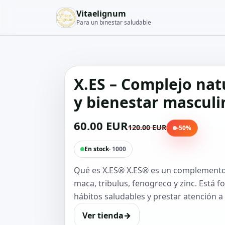
Vitaelignum
Para un binestar saludable
X.ES – Complejo natu
y bienestar masculi
60.00 EUR
120.00 EUR
-50%
En stock
· 1000
Qué es X.ES® X.ES® es un complemento a
maca, tribulus, fenogreco y zinc. Está 
hábitos saludables y prestar atención a 
Ver tienda
→