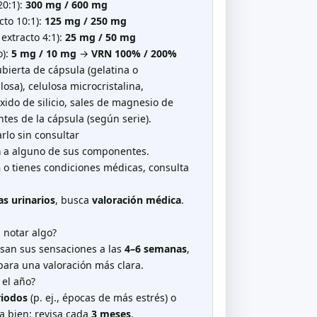
20:1):
300 mg / 600 mg
acto 10:1):
125 mg / 250 mg
 extracto 4:1):
25 mg / 50 mg
o):
5 mg / 10 mg
→
VRN 100% / 200%
bierta de cápsula (gelatina o
losa), celulosa microcristalina,
xido de silicio, sales de magnesio de
ntes de la cápsula (según serie).
lo sin consultar
a
a alguno de sus componentes.
n
o tienes condiciones médicas, consulta
s urinarios
, busca
valoración médica
.
 notar algo?
san sus sensaciones a las
4–6 semanas
,
ara una valoración más clara.
 el año?
riodos
(p. ej., épocas de más estrés) o
ta bien; revisa cada
3 meses
.