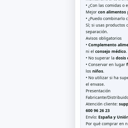
• ¿Con las comidas o 
Mejor
con alimentos
p
• ¿Puedo combinarlo 
Sí; si usas productos
separación.
Avisos obligatorios
•
Complemento alime
ni el
consejo médico
.
• No superar la
dosis
• Conservar en lugar
los
niños
.
• No utilizar si ha su
el envase.
Presentación
Fabricante/Distribuid
Atención cliente:
supp
600 96 26 23
Envío:
España y Unió
Por qué comprar en n