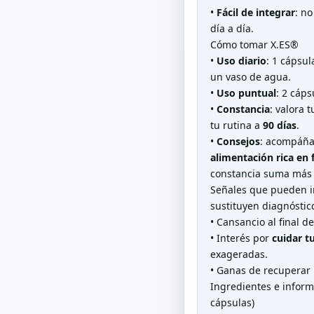
•
Fácil de integrar
: no
día a día.
Cómo tomar
X.ES
®
•
Uso diario
: 1 cápsu
un vaso de agua.
•
Uso puntual
: 2 cáp
•
Constancia
: valora 
tu rutina a
90 días
.
•
Consejos
: acompáña
alimentación rica en 
constancia suma más q
Señales que pueden i
sustituyen diagnóstic
• Cansancio al final de
• Interés por
cuidar t
exageradas.
• Ganas de recuperar
Ingredientes e informa
cápsulas)