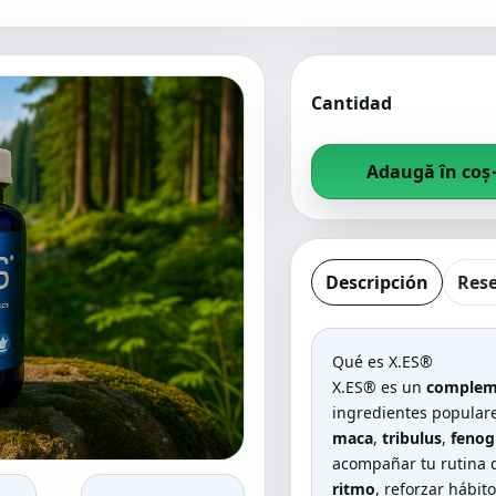
Cantidad
Adaugă în coș
Descripción
Res
Qué es
X.ES
®
X.ES
® es un
compleme
ingredientes populare
⤢
maca
,
tribulus
,
fenog
acompañar tu rutina 
ritmo
, reforzar hábit