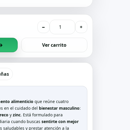
−
+
→
Ver carrito
eñas
nto alimenticio
que reúne cuatro
s en el cuidado del
bienestar masculino
:
reco
y
zinc
. Está formulado para
diaria cuando buscas
sentirte con mejor
os saludables y prestar atención a la