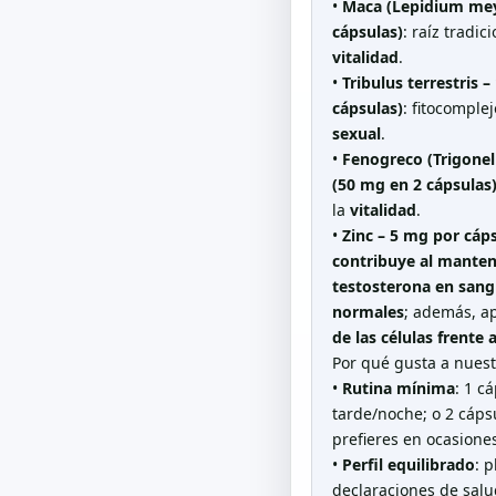
•
Maca (Lepidium meye
cápsulas)
: raíz tradi
vitalidad
.
•
Tribulus terrestris 
cápsulas)
: fitocomple
sexual
.
•
Fenogreco (Trigone
(50 mg en 2 cápsulas
la
vitalidad
.
•
Zinc – 5 mg por cáp
contribuye al manten
testosterona en sang
normales
; además, a
de las células frente 
Por qué gusta a nuest
•
Rutina mínima
: 1 c
tarde/noche; o 2 cápsu
prefieres en ocasione
•
Perfil equilibrado
: 
declaraciones de salud