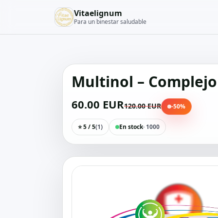
Vitaelignum
Para un binestar saludable
Multinol – Complejo
60.00 EUR
120.00 EUR
-50%
⭐ 5 / 5
(1)
En stock
· 1000