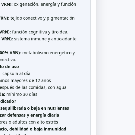
 VRN):
oxigenación, energía y función
VRN):
tejido conectivo y pigmentación
VRN):
función cognitiva y tiroidea.
% VRN):
sistema inmune y antioxidante
00% VRN):
metabolismo energético y
nectivo.
do de uso
 cápsula al día
niños mayores de 12 años
spués de las comidas, con agua
da:
mínimo 30 días
ndicado?
esequilibrada o baja en nutrientes
zar defensas y energía diaria
res o adultos con alto estrés
cio, debilidad o baja inmunidad