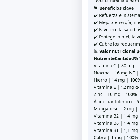
Toda la familia a part
🌟
Beneficios clave
✔️ Refuerza el sistem
✔️ Mejora energía, m
✔️ Favorece la salud 
✔️ Protege la piel, la 
✔️ Cubre los requerim
📊
Valor nutricional 
NutrienteCantidad%
Vitamina C | 80 mg |
Niacina | 16 mg NE |
Hierro | 14 mg | 100
Vitamina E | 12 mg α
Zinc | 10 mg | 100%
Ácido pantoténico | 
Manganeso | 2 mg |
Vitamina B2 | 1,4 mg
Vitamina B6 | 1,4 mg
Vitamina B1 | 1,1 mg
Cobre | 1 mg | 100%