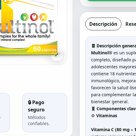
Descripción
Res
🧾
Descripción genera
Multinol®
es un supl
⤢
completo, diseñado pa
adolescentes mayores
contiene 18 nutriente
inmunológico, mejoran
favorecen la salud óse
para complementar la 
bienestar general.
🔒 Pago
🧬
Componentes clave
seguro
⚙️
Vitaminas
.
Métodos
confiables.
Vitamina C (80 mg – 