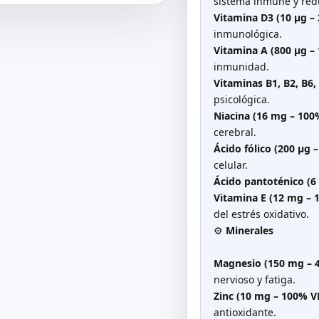
sistema inmune y redu
Vitamina D3 (10 μg –
inmunológica.
Vitamina A (800 μg –
inmunidad.
Vitaminas B1, B2, B6,
psicológica.
Niacina (16 mg – 100
cerebral.
Ácido fólico (200 μg 
celular.
Ácido pantoténico (6
Vitamina E (12 mg – 
del estrés oxidativo.
⚙️
Minerales
Magnesio (150 mg – 
nervioso y fatiga.
Zinc (10 mg – 100% V
antioxidante.