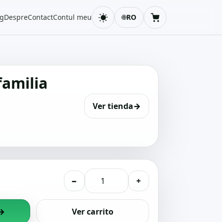
og
Despre
Contact
Contul meu
🌐
RO
Schimbă tema
Coș
familia
Ver tienda
→
−
+
→
Ver carrito