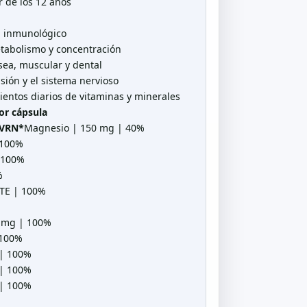
ir de los 12 años
a inmunológico
etabolismo y concentración
ósea, muscular y dental
visión y el sistema nervioso
ientos diarios de vitaminas y minerales
por cápsula
 VRN*
Magnesio | 150 mg | 40%
 100%
 100%
%
-TE | 100%
6 mg | 100%
 100%
 | 100%
 | 100%
 | 100%