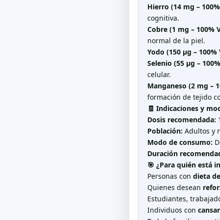
Hierro (14 mg – 100%
cognitiva.
Cobre (1 mg – 100% 
normal de la piel.
Yodo (150 μg – 100% 
Selenio (55 μg – 100
celular.
Manganeso (2 mg – 1
formación de tejido co
🧾
Indicaciones y mo
Dosis recomendada:
1
Población:
Adultos y 
Modo de consumo:
De
Duración recomenda
🎯
¿Para quién está i
Personas con
dieta d
Quienes desean
refor
Estudiantes, trabajado
Individuos con
cansan