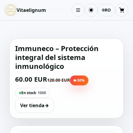
Vitaelignum
🌐
RO
Schimbă tema
Coș
Immuneco – Protección
integral del sistema
inmunológico
60.00 EUR
120.00 EUR
-50%
En stock
· 1000
Ver tienda
→