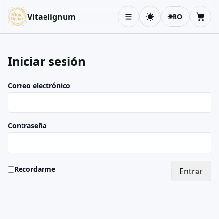
Vitaelignum
🌐
RO
Schimbă tema
Coș
Iniciar sesión
Correo electrónico
Contraseña
Recordarme
Entrar